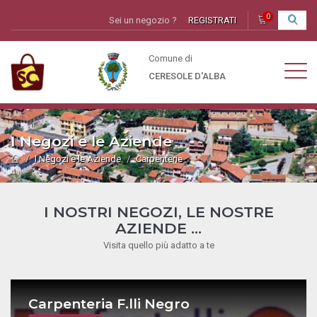
0
Sei un negozio ?
REGISTRATI
I
Comune di
CERESOLE D'ALBA
I Negozi e le Aziende
I Negozi e le Aziende
Carpenterie
I NOSTRI NEGOZI, LE NOSTRE
AZIENDE ...
Visita quello più adatto a te
Carpenteria F.lli Negro