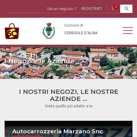
0
Sei un negozio ?
REGISTRATI
I
Comune di
CERESOLE D'ALBA
I Negozi e le Aziende
I Negozi e le Aziende
Carrozzerie
I NOSTRI NEGOZI, LE NOSTRE
AZIENDE ...
Visita quello più adatto a te
Autocarrozzeria Marzano Snc