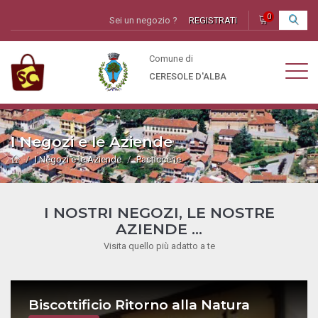
0
Sei un negozio ?
REGISTRATI
I
Comune di
CERESOLE D'ALBA
I Negozi e le Aziende
I Negozi e le Aziende
Pasticcerie
I NOSTRI NEGOZI, LE NOSTRE
AZIENDE ...
Visita quello più adatto a te
Biscottificio Ritorno alla Natura