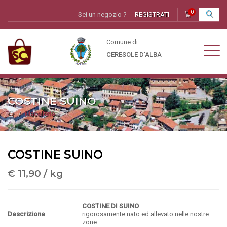
0
Sei un negozio ?
REGISTRATI
I
Comune di
CERESOLE D'ALBA
COSTINE SUINO
Macellerie
COSTINE SUINO
€ 11,90 / kg
COSTINE DI SUINO
Descrizione
rigorosamente nato ed allevato nelle nostre
zone